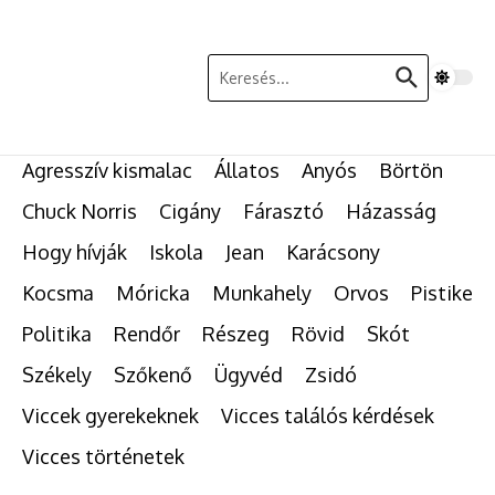
Ugrás a tartalomhoz
Keresés:
Agresszív kismalac
Állatos
Anyós
Börtön
Chuck Norris
Cigány
Fárasztó
Házasság
Hogy hívják
Iskola
Jean
Karácsony
Kocsma
Móricka
Munkahely
Orvos
Pistike
Politika
Rendőr
Részeg
Rövid
Skót
Székely
Szőkenő
Ügyvéd
Zsidó
Viccek gyerekeknek
Vicces találós kérdések
Vicces történetek