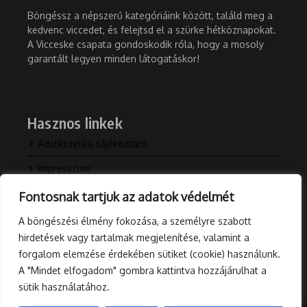
Böngéssz a népszerű kategóriáink között, találd meg a
kedvenc viccedet, és felejtsd el a szürke hétköznapokat.
A Vicceske csapata gondoskodik róla, hogy a mosoly
garantált legyen minden látogatáskor!
Hasznos linkek
Adatkezelési tájékoztató
Impresszum
Kapcsolat
Fontosnak tartjuk az adatok védelmét
Rólunk
A böngészési élmény fokozása, a személyre szabott
hirdetések vagy tartalmak megjelenítése, valamint a
Blog
forgalom elemzése érdekében sütiket (cookie) használunk.
A "Mindet elfogadom" gombra kattintva hozzájárulhat a
sütik használatához.