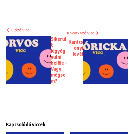
Előző vicc
Következő vicc
Sikerül
Karács
t
onyi
kigyóg
levél
yulni
belőle –
Vagy
mégse
m?
Kapcsolódó viccek