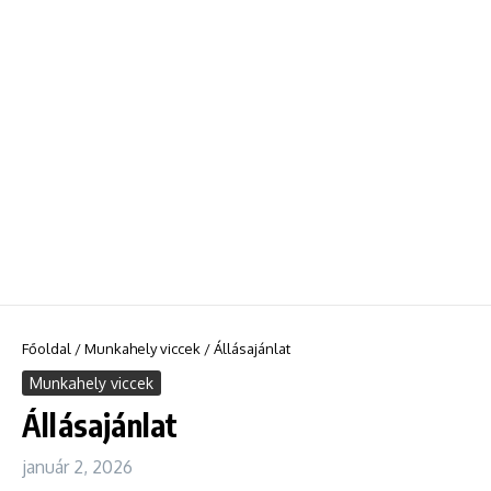
Főoldal
/
Munkahely viccek
/
Állásajánlat
Munkahely viccek
Állásajánlat
január 2, 2026