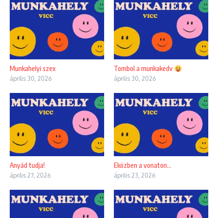
Munkahelyi szex
Tombol a munkakedv
április 30, 2026
április 30, 2026
Anyád tudja!
Eközben a vonaton…
április 27, 2026
április 23, 2026