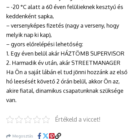
– -20 °C alatt a 60 éven felülieknek kesztyű és
keddenként sapka,
– versenyképes fizetés (nagy a verseny, hogy
melyik nap ki kap),
– gyors előrelépési lehetőség:
1. Egy éven belül akár HÁZTÖMB SUPERVISOR
2. Harmadik év után, akár STREETMANAGER
Ha Ön a saját lábán el tud jönni hozzánk az első
hó leesését követő 2 órán belül, akkor Ön az,
akire fiatal, dinamikus csapatunknak szüksége
van.
Értékeld a viccet!
Megosztás