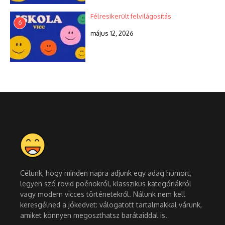
Félresikerült felvilágosítás
6
május 12, 2026
Célunk, hogy minden napra adjunk egy adag humort,
legyen szó rövid poénokról, klasszikus kategóriákról
vagy modern vicces történetekről. Nálunk nem kell
keresgélned a jókedvet: válogatott tartalmakkal várunk,
amiket könnyen megoszthatsz barátaiddal is.