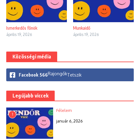
Ismerkedős főnök
Munkaidő
április 19, 2026
április 19, 2026
Közösségi média
Rajongók
Facebook
566
Tetszik
Legújabb viccek
Félelem
1
január 6, 2026