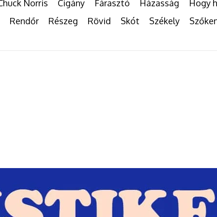
Chuck Norris
Cigány
Fárasztó
Házasság
Hogy h
Rendőr
Részeg
Rövid
Skót
Székely
Szőke