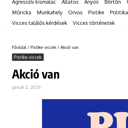
Agresszív kismalac
Állatos
Anyós
Börtön
Móricka
Munkahely
Orvos
Pistike
Politika
Vicces találós kérdések
Vicces történetek
Főoldal
/
Pistike viccek
/
Akció van
Pistike viccek
Akció van
január 2, 2026