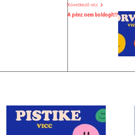
Következő vicc
A pénz nem boldogít!?