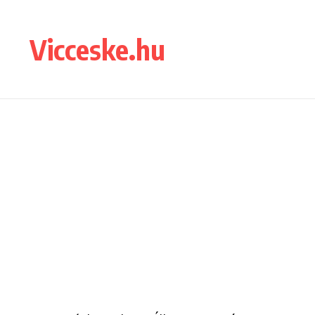
Ugrás a tartalomhoz
Vicceske.hu