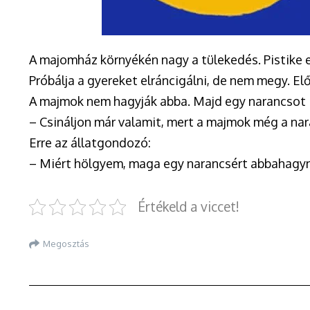
A majomház környékén nagy a tülekedés. Pistike e
Próbálja a gyereket elráncigálni, de nem megy. E
A majmok nem hagyják abba. Majd egy narancsot is
– Csináljon már valamit, mert a majmok még a na
Erre az állatgondozó:
– Miért hölgyem, maga egy narancsért abbahagy
Értékeld a viccet!
Megosztás