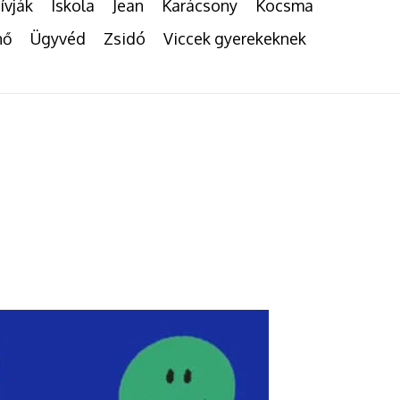
ívják
Iskola
Jean
Karácsony
Kocsma
nő
Ügyvéd
Zsidó
Viccek gyerekeknek