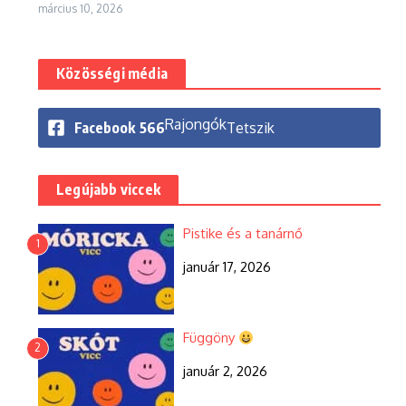
március 10, 2026
Közösségi média
Rajongók
Facebook
566
Tetszik
Legújabb viccek
Pistike és a tanárnő
1
január 17, 2026
Függöny
2
január 2, 2026