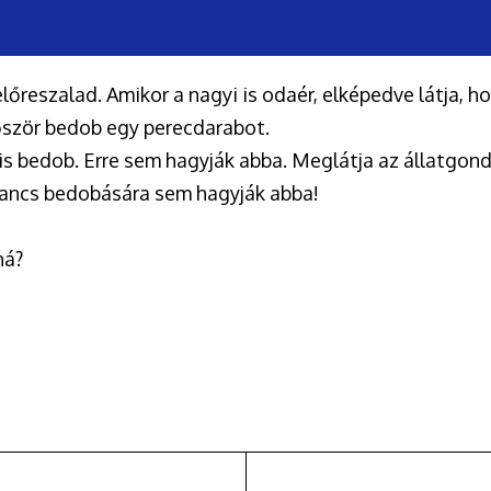
lőreszalad. Amikor a nagyi is odaér, elképedve látja,
lőször bedob egy perecdarabot.
 bedob. Erre sem hagyják abba. Meglátja az állatgondo
rancs bedobására sem hagyják abba!
ná?