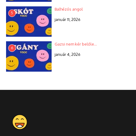
Balhézós angol
5
január 11, 2026
Gazsi nem kér belőle…
6
január 4, 2026