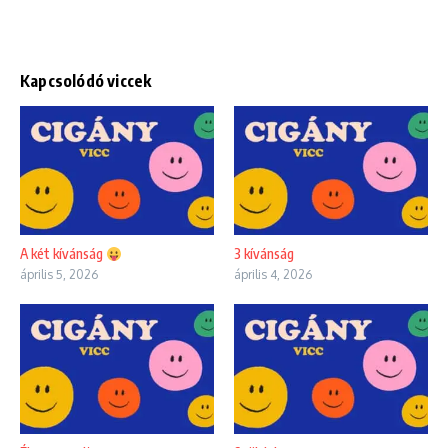
Kapcsolódó viccek
A két kívánság
3 kívánság
április 5, 2026
április 4, 2026