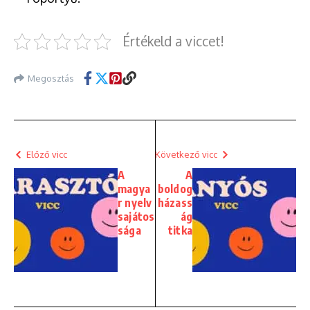
Értékeld a viccet!
Megosztás
Előző vicc
Következő vicc
A
A
magya
boldog
r nyelv
házass
sajátos
ág
sága
titka