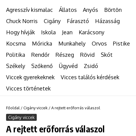
Agresszív kismalac
Állatos
Anyós
Börtön
Chuck Norris
Cigány
Fárasztó
Házasság
Hogy hívják
Iskola
Jean
Karácsony
Kocsma
Móricka
Munkahely
Orvos
Pistike
Politika
Rendőr
Részeg
Rövid
Skót
Székely
Szőkenő
Ügyvéd
Zsidó
Viccek gyerekeknek
Vicces találós kérdések
Vicces történetek
Főoldal
/
Cigány viccek
/
A rejtett erőforrás válaszol
Cigány viccek
A rejtett erőforrás válaszol