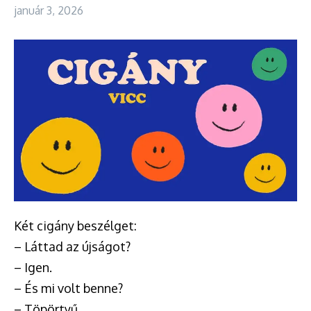
január 3, 2026
Két cigány beszélget:
– Láttad az újságot?
– Igen.
– És mi volt benne?
– Töpörtyű.