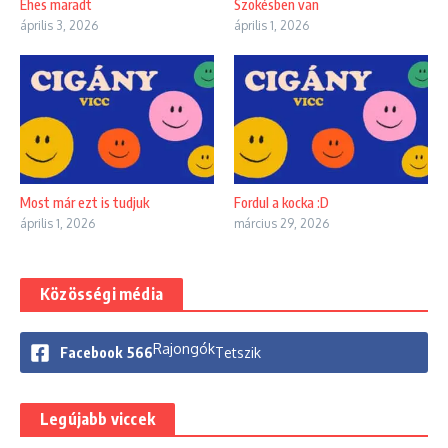
Éhes maradt
Szökésben van
április 3, 2026
április 1, 2026
Most már ezt is tudjuk
Fordul a kocka :D
április 1, 2026
március 29, 2026
Közösségi média
Rajongók
Facebook
566
Tetszik
Legújabb viccek