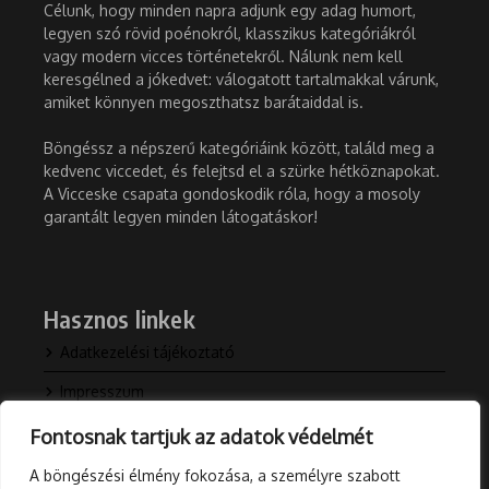
Célunk, hogy minden napra adjunk egy adag humort,
legyen szó rövid poénokról, klasszikus kategóriákról
vagy modern vicces történetekről. Nálunk nem kell
keresgélned a jókedvet: válogatott tartalmakkal várunk,
amiket könnyen megoszthatsz barátaiddal is.
Böngéssz a népszerű kategóriáink között, találd meg a
kedvenc viccedet, és felejtsd el a szürke hétköznapokat.
A Vicceske csapata gondoskodik róla, hogy a mosoly
garantált legyen minden látogatáskor!
Hasznos linkek
Adatkezelési tájékoztató
Impresszum
Kapcsolat
Fontosnak tartjuk az adatok védelmét
Rólunk
A böngészési élmény fokozása, a személyre szabott