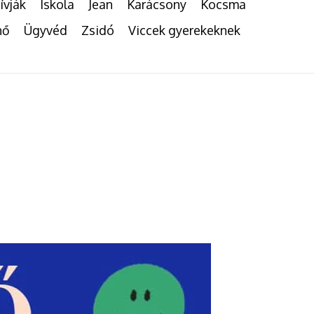
ívják
Iskola
Jean
Karácsony
Kocsma
nő
Ügyvéd
Zsidó
Viccek gyerekeknek