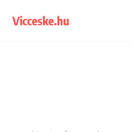
Ugrás a tartalomhoz
Vicceske.hu