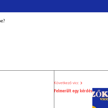
be?
Következő vicc
Felmerült egy kérdés