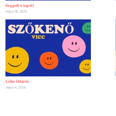
Reggelit is kapott
május 18, 2026
Szőke titkárnő
május 6, 2026