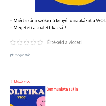
– Miért szór a szőke nő kenyér darabkákat a WC-
– Megeteti a toalett-kacsát!
Értékeld a viccet!
Megosztás
Előző vicc
Kommunista rutin