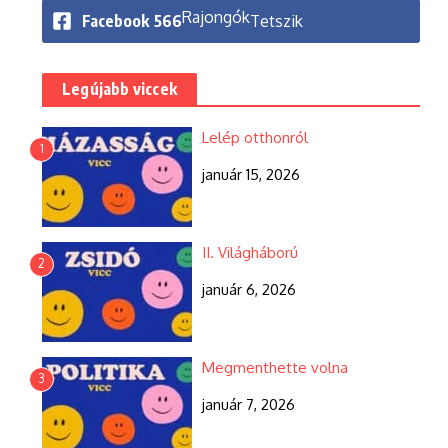
Rajongók
Facebook
566
Tetszik
Legújabb viccek
Lelép otthonról
1
január 15, 2026
II. Világháború
2
január 6, 2026
Megmenthette volna
3
január 7, 2026