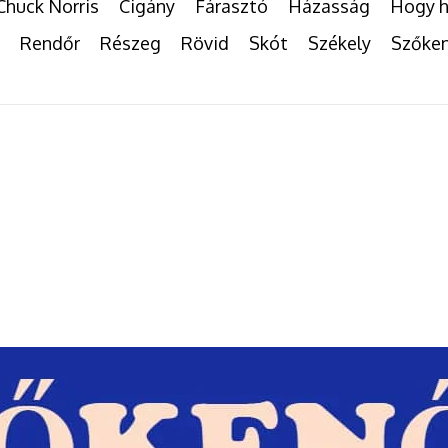
Chuck Norris
Cigány
Fárasztó
Házasság
Hogy h
Rendőr
Részeg
Rövid
Skót
Székely
Szőke