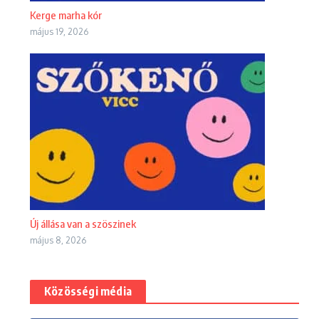
Kerge marha kór
május 19, 2026
Új állása van a szöszinek
május 8, 2026
Közösségi média