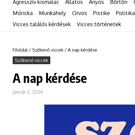
Agresszív kismalac
Állatos
Anyós
Börtön
Móricka
Munkahely
Orvos
Pistike
Politika
Vicces találós kérdések
Vicces történetek
Főoldal
/
Szőkenő viccek
/
A nap kérdése
Szőkenő viccek
A nap kérdése
január 2, 2026