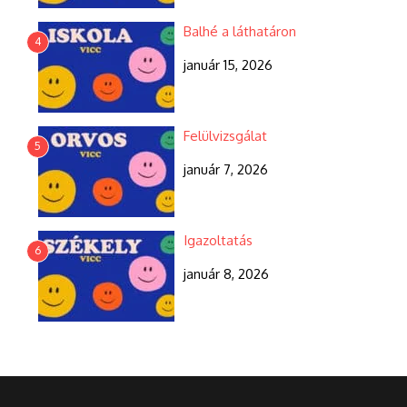
Balhé a láthatáron
4
január 15, 2026
Felülvizsgálat
5
január 7, 2026
Igazoltatás
6
január 8, 2026