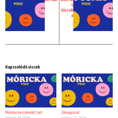
t
éjszak
a
Kapcsolódó viccek
Móricka beszámolót tart
Elővigyázat
március 27, 2026
március 27, 2026