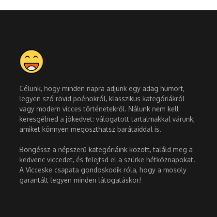
Célunk, hogy minden napra adjunk egy adag humort,
legyen szó rövid poénokról, klasszikus kategóriákról
vagy modern vicces történetekről. Nálunk nem kell
keresgélned a jókedvet: válogatott tartalmakkal várunk,
amiket könnyen megoszthatsz barátaiddal is.
Böngéssz a népszerű kategóriáink között, találd meg a
kedvenc viccedet, és felejtsd el a szürke hétköznapokat.
A Vicceske csapata gondoskodik róla, hogy a mosoly
garantált legyen minden látogatáskor!