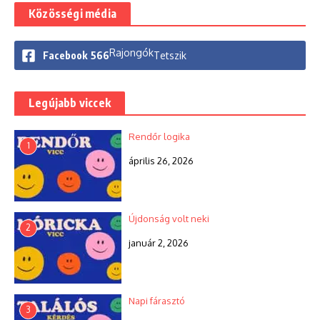
Közösségi média
Rajongók
Facebook
566
Tetszik
Legújabb viccek
Rendőr logika
1
április 26, 2026
Újdonság volt neki
2
január 2, 2026
Napi fárasztó
3