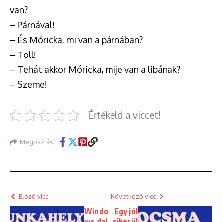
van?
– Párnával!
– És Móricka, mi van a párnában?
– Toll!
– Tehát akkor Móricka, mije van a libának?
– Szeme!
Értékeld a viccet!
Megosztás
Előző vicc
Következő vicc
Windo
Egy jól
ws dal
sikerül