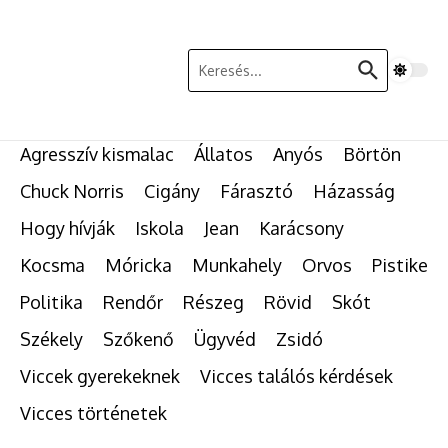
Ugrás a tartalomhoz
Keresés:
Agresszív kismalac
Állatos
Anyós
Börtön
Chuck Norris
Cigány
Fárasztó
Házasság
Hogy hívják
Iskola
Jean
Karácsony
Kocsma
Móricka
Munkahely
Orvos
Pistike
Politika
Rendőr
Részeg
Rövid
Skót
Székely
Szőkenő
Ügyvéd
Zsidó
Viccek gyerekeknek
Vicces találós kérdések
Vicces történetek