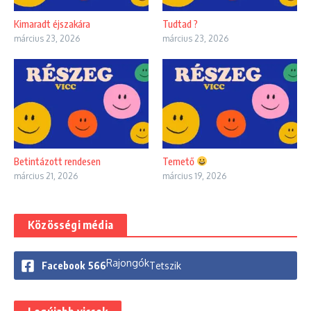
Kimaradt éjszakára
Tudtad ?
március 23, 2026
március 23, 2026
Betintázott rendesen
Temető
március 21, 2026
március 19, 2026
Közösségi média
Rajongók
Facebook
566
Tetszik