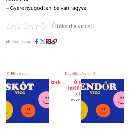
– Gyere nyugodtan, be van fagyva!
Értékeld a viccet!
Megosztás
Előző vicc
Következő vicc
Ikrek
Ő a
testül
et
esze