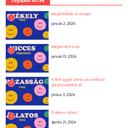
Legújabb viccek
Megtréfálták az öreget
1
január 2, 2026
Megtörtént eset
2
január 13, 2026
A férfi agyak zöme a következõ
3
alkatrészekbõl áll
június 3, 2026
Érdekes válasz
4
április 21, 2026