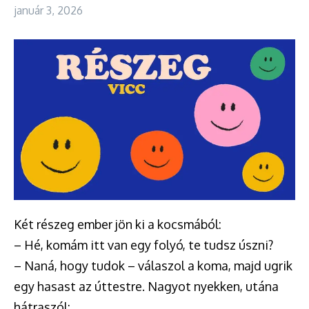
január 3, 2026
Két részeg ember jön ki a kocsmából:
– Hé, komám itt van egy folyó, te tudsz úszni?
– Naná, hogy tudok – válaszol a koma, majd ugrik
egy hasast az úttestre. Nagyot nyekken, utána
hátraszól: