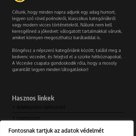
Célunk, hogy minden napra adjunk egy adag humort,
legyen szó rövid poénokról, klasszikus kategóriákról
vagy modern vicces történetekről. Nálunk nem kell
keresgélned a jókedvet: válogatott tartalmakkal várunk,
amiket könnyen megoszthatsz barátaiddal is.
Böngéssz a népszerű kategóriáink között, találd meg a
kedvenc viccedet, és felejtsd el a szürke hétköznapokat.
A Vicceske csapata gondoskodik róla, hogy a mosoly
garantált legyen minden látogatáskor!
Hasznos linkek
Adatkezelési tájékoztató
Impresszum
Kapcsolat
Fontosnak tartjuk az adatok védelmét