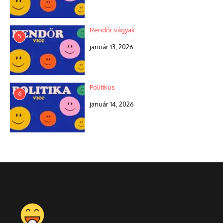
Rendőr vágyak
5
január 13, 2026
Politikus
6
január 14, 2026