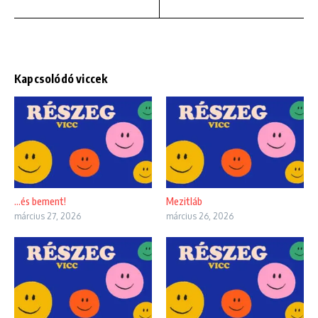
Kapcsolódó viccek
…és bement!
Mezitláb
március 27, 2026
március 26, 2026