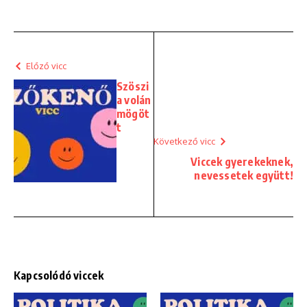
Előző vicc
Szöszi
a volán
mögöt
t
Következő vicc
Viccek gyerekeknek,
nevessetek együtt!
Kapcsolódó viccek