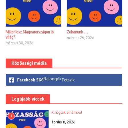
Mikor lesz Magyarországon jó
Zuhanunk . . .
világ?
március 25, 2026
március 30, 2026
Közösségi média
Rajongók
Facebook
566
Tetszik
Legújabb viccek
Kirúgtak a hámból
1
április 11, 2026