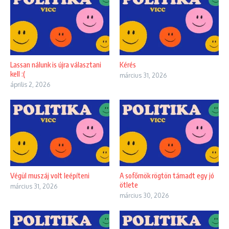
Lassan nálunk is újra választani
Kérés
kell :(
március 31, 2026
április 2, 2026
Végül muszáj volt leépíteni
A sofőrnök rögtön támadt egy jó
ötlete
március 31, 2026
március 30, 2026