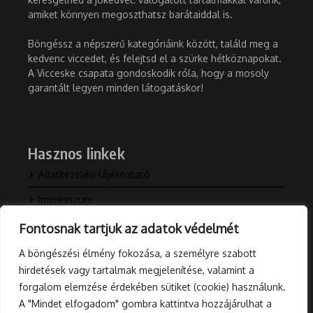
amiket könnyen megoszthatsz barátaiddal is.
Böngéssz a népszerű kategóriáink között, találd meg a
kedvenc viccedet, és felejtsd el a szürke hétköznapokat.
A Vicceske csapata gondoskodik róla, hogy a mosoly
garantált legyen minden látogatáskor!
Hasznos linkek
Adatkezelési tájékoztató
Impresszum
Kapcsolat
Fontosnak tartjuk az adatok védelmét
Rólunk
A böngészési élmény fokozása, a személyre szabott
hirdetések vagy tartalmak megjelenítése, valamint a
Blog
forgalom elemzése érdekében sütiket (cookie) használunk.
A "Mindet elfogadom" gombra kattintva hozzájárulhat a