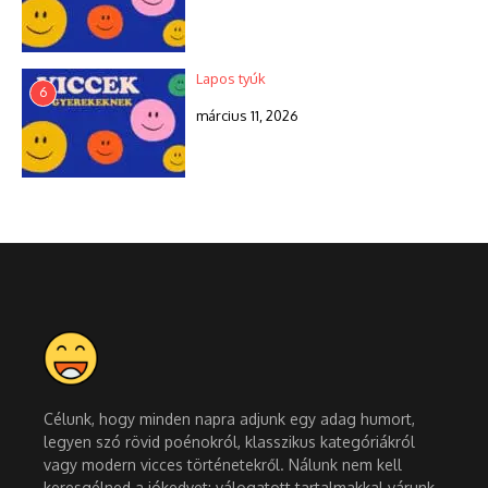
Lapos tyúk
6
március 11, 2026
Célunk, hogy minden napra adjunk egy adag humort,
legyen szó rövid poénokról, klasszikus kategóriákról
vagy modern vicces történetekről. Nálunk nem kell
keresgélned a jókedvet: válogatott tartalmakkal várunk,