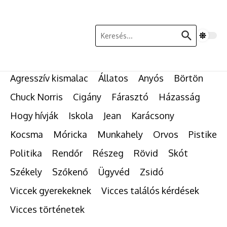
Ugrás a tartalomhoz
Keresés:
Agresszív kismalac
Állatos
Anyós
Börtön
Chuck Norris
Cigány
Fárasztó
Házasság
Hogy hívják
Iskola
Jean
Karácsony
Kocsma
Móricka
Munkahely
Orvos
Pistike
Politika
Rendőr
Részeg
Rövid
Skót
Székely
Szőkenő
Ügyvéd
Zsidó
Viccek gyerekeknek
Vicces találós kérdések
Vicces történetek