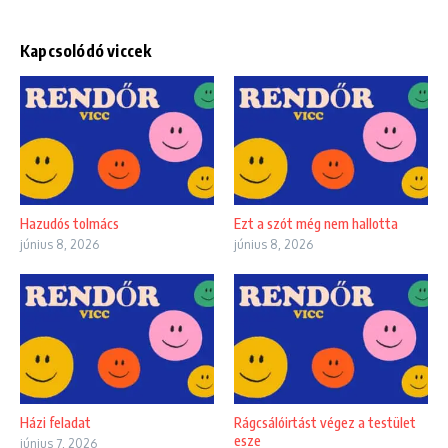
Kapcsolódó viccek
Hazudós tolmács
Ezt a szót még nem hallotta
június 8, 2026
június 8, 2026
Házi feladat
Rágcsálóirtást végez a testület
esze
június 7, 2026