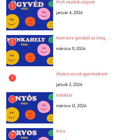
Profi munkát végzett
1
január 4, 2026
Nem erre gondolt az öreg . . .
2
március 11, 2026
Állatos viccek gyerekeknek
3
január 2, 2026
Indoklás
4
március 12, 2026
Kúra
5