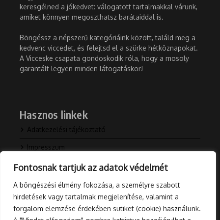
keresgélned a jókedvet: válogatott tartalmakkal várunk,
amiket könnyen megoszthatsz barátaiddal is.
Böngéssz a népszerű kategóriáink között, találd meg a
kedvenc viccedet, és felejtsd el a szürke hétköznapokat.
A Vicceske csapata gondoskodik róla, hogy a mosoly
garantált legyen minden látogatáskor!
Hasznos linkek
Adatkezelési tájékoztató
Impresszum
Kapcsolat
Fontosnak tartjuk az adatok védelmét
Rólunk
A böngészési élmény fokozása, a személyre szabott
hirdetések vagy tartalmak megjelenítése, valamint a
Blog
forgalom elemzése érdekében sütiket (cookie) használunk.