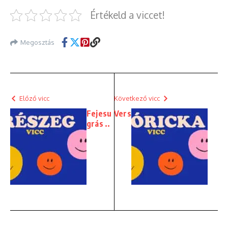
Értékeld a viccet!
Megosztás
Előző vicc
Következő vicc
Fejesu
Vers
grás ..