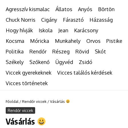
Agresszív kismalac
Állatos
Anyós
Börtön
Chuck Norris
Cigány
Fárasztó
Házasság
Hogy hívják
Iskola
Jean
Karácsony
Kocsma
Móricka
Munkahely
Orvos
Pistike
Politika
Rendőr
Részeg
Rövid
Skót
Székely
Szőkenő
Ügyvéd
Zsidó
Viccek gyerekeknek
Vicces találós kérdések
Vicces történetek
Főoldal
/
Rendőr viccek
/
Vásárlás
Rendőr viccek
Vásárlás