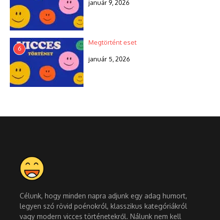
január 9, 2026
Megtörtént eset
6
január 5, 2026
Célunk, hogy minden napra adjunk egy adag humort,
legyen szó rövid poénokról, klasszikus kategóriákról
vagy modern vicces történetekről. Nálunk nem kell