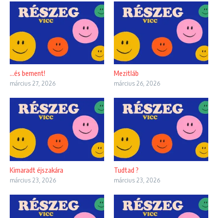
…és bement!
Mezitláb
március 27, 2026
március 26, 2026
Kimaradt éjszakára
Tudtad ?
március 23, 2026
március 23, 2026