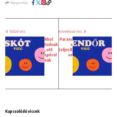
Megosztás
Előző vicc
Következő vicc
Ahol
Paranc
tudnak
s
, ott
teljesít
spórol
ve
nak
Kapcsolódó viccek