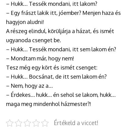
– Hukk… Tessék mondani, itt lakom?
– Egy frászt lakik itt, jóember? Menjen haza és
hagyjon aludni!
A részeg elindul, körüljárja a házat, és ismét
ugyanoda csenget be.
– Hukk… Tessék mondani, itt sem lakom én?
– Mondtam már, hogy nem!
Tesz még egy kört és ismét csenget:
– Hukk… Bocsánat, de itt sem lakom én?
– Nem, hogy az a…
– Érdekes… hukk… én sehol se lakom, hukk…
maga meg mindenhol házmester?!
Értékeld a viccet!