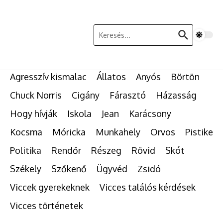
Ugrás a tartalomhoz
Keresés:
Agresszív kismalac
Állatos
Anyós
Börtön
Chuck Norris
Cigány
Fárasztó
Házasság
Hogy hívják
Iskola
Jean
Karácsony
Kocsma
Móricka
Munkahely
Orvos
Pistike
Politika
Rendőr
Részeg
Rövid
Skót
Székely
Szőkenő
Ügyvéd
Zsidó
Viccek gyerekeknek
Vicces találós kérdések
Vicces történetek