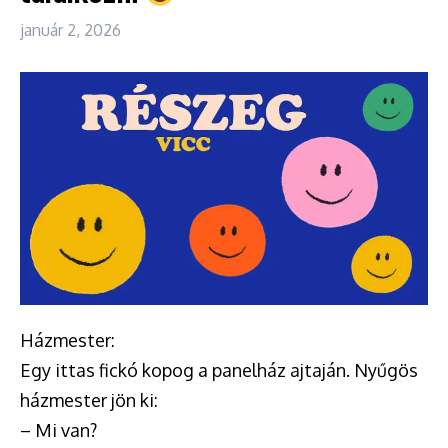
január 2, 2026
Házmester:
Egy ittas fickó kopog a panelház ajtaján. Nyűgös
házmester jön ki:
– Mi van?