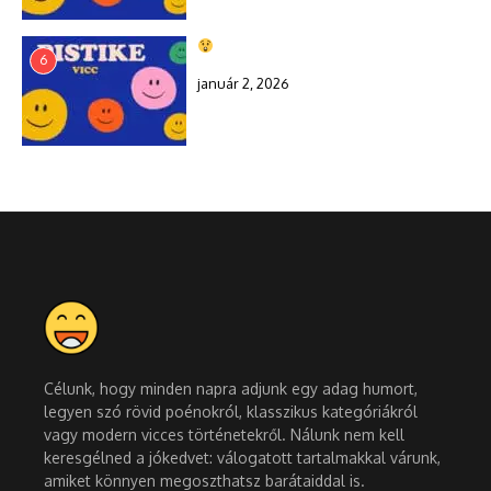
6
január 2, 2026
Célunk, hogy minden napra adjunk egy adag humort,
legyen szó rövid poénokról, klasszikus kategóriákról
vagy modern vicces történetekről. Nálunk nem kell
keresgélned a jókedvet: válogatott tartalmakkal várunk,
amiket könnyen megoszthatsz barátaiddal is.