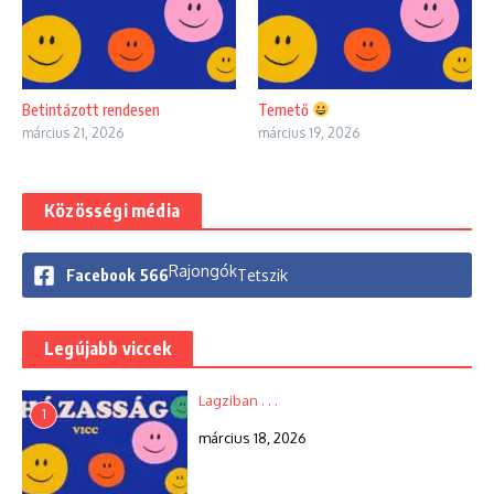
Betintázott rendesen
Temető
március 21, 2026
március 19, 2026
Közösségi média
Rajongók
Facebook
566
Tetszik
Legújabb viccek
Lagziban . . .
1
március 18, 2026