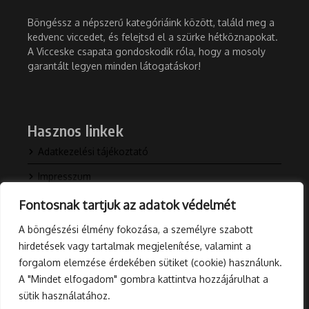
Böngéssz a népszerű kategóriáink között, találd meg a
kedvenc viccedet, és felejtsd el a szürke hétköznapokat.
A Vicceske csapata gondoskodik róla, hogy a mosoly
garantált legyen minden látogatáskor!
Hasznos linkek
Adatkezelési tájékoztató
Impresszum
Kapcsolat
Fontosnak tartjuk az adatok védelmét
Rólunk
A böngészési élmény fokozása, a személyre szabott
hirdetések vagy tartalmak megjelenítése, valamint a
Blog
forgalom elemzése érdekében sütiket (cookie) használunk.
A "Mindet elfogadom" gombra kattintva hozzájárulhat a
sütik használatához.