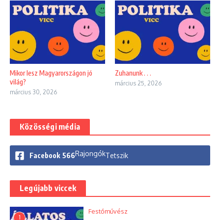
Mikor lesz Magyarországon jó
Zuhanunk . . .
világ?
március 25, 2026
március 30, 2026
Közösségi média
Rajongók
Facebook
566
Tetszik
Legújabb viccek
Festőművész
1