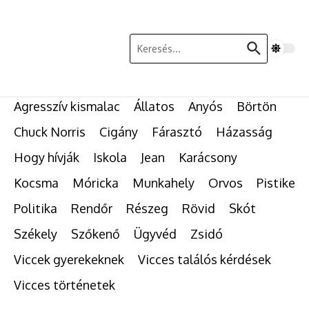
Ugrás a tartalomhoz
Keresés:
Agresszív kismalac
Állatos
Anyós
Börtön
Chuck Norris
Cigány
Fárasztó
Házasság
Hogy hívják
Iskola
Jean
Karácsony
Kocsma
Móricka
Munkahely
Orvos
Pistike
Politika
Rendőr
Részeg
Rövid
Skót
Székely
Szőkenő
Ügyvéd
Zsidó
Viccek gyerekeknek
Vicces találós kérdések
Vicces történetek