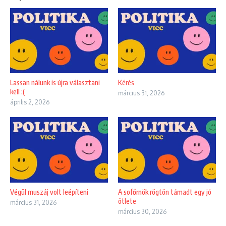
Lassan nálunk is újra választani
Kérés
kell :(
március 31, 2026
április 2, 2026
Végül muszáj volt leépíteni
A sofőrnök rögtön támadt egy jó
ötlete
március 31, 2026
március 30, 2026