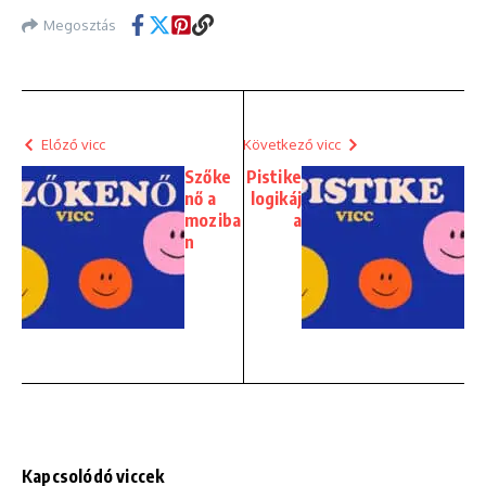
Megosztás
Előző vicc
Következő vicc
Szőke
Pistike
nő a
logikáj
moziba
a
n
Kapcsolódó viccek