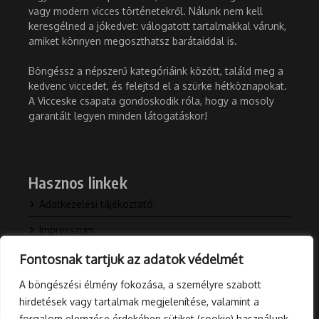
vagy modern vicces történetekről. Nálunk nem kell
keresgélned a jókedvet: válogatott tartalmakkal várunk,
amiket könnyen megoszthatsz barátaiddal is.
Böngéssz a népszerű kategóriáink között, találd meg a
kedvenc viccedet, és felejtsd el a szürke hétköznapokat.
A Vicceske csapata gondoskodik róla, hogy a mosoly
garantált legyen minden látogatáskor!
Hasznos linkek
Adatkezelési tájékoztató
Impresszum
Kapcsolat
Fontosnak tartjuk az adatok védelmét
Rólunk
A böngészési élmény fokozása, a személyre szabott
hirdetések vagy tartalmak megjelenítése, valamint a
Blog
forgalom elemzése érdekében sütiket (cookie) használunk.