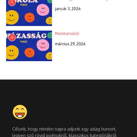
5
január 3, 2026
Reinkarnáció
6
március 29, 2026
Célunk, hogy minden napra adjunk egy adag humort,
legyen szó rövid poénokról, klasszikus kategóriákról