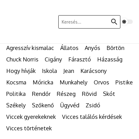
Ugrás a tartalomhoz
Keresés:
Agresszív kismalac
Állatos
Anyós
Börtön
Chuck Norris
Cigány
Fárasztó
Házasság
Hogy hívják
Iskola
Jean
Karácsony
Kocsma
Móricka
Munkahely
Orvos
Pistike
Politika
Rendőr
Részeg
Rövid
Skót
Székely
Szőkenő
Ügyvéd
Zsidó
Viccek gyerekeknek
Vicces találós kérdések
Vicces történetek