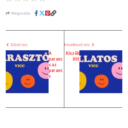
Megosztás
Előző vicc
Következő vicc
A
Kiszök
paranc
ött
s az
paranc
s