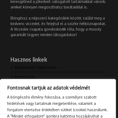
keresgélned a jókedvet: válogatott tartalmakkal várunk,
amiket könnyen megoszthatsz barátaiddal is.
Böngéssz a népszerű kategóriáink között, találd meg a
kedvenc viccedet, és felejtsd el a szürke hétköznapokat.
A Vicceske csapata gondoskodik róla, hogy a mosoly
garantált legyen minden látogatáskor!
Hasznos linkek
Adatkezelési tájékoztató
Impresszum
Kapcsolat
Fontosnak tartjuk az adatok védelmét
Rólunk
A böngészési élmény fokozása, a személyre szabott
hirdetések vagy tartalmak megjelenítése, valamint a
Blog
forgalom elemzése érdekében sütiket (cookie) használunk.
A "Mindet elfogadom" gombra kattintva hozzájárulhat a