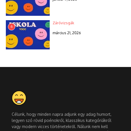
Záróvizsgák
6
március 21, 2026
Célunk, hogy minden napra adjunk egy adag humort,
legyen szó rövid poénokról, klasszikus kategóriákról
vagy modern vicces történetekről. Nálunk nem kell