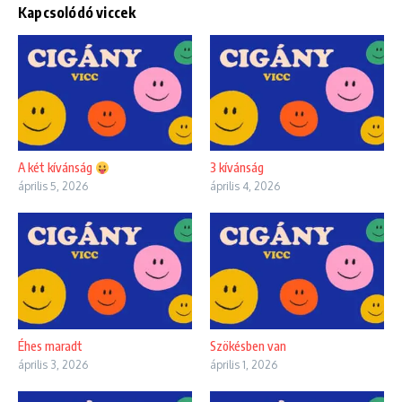
Kapcsolódó viccek
A két kívánság
3 kívánság
április 5, 2026
április 4, 2026
Éhes maradt
Szökésben van
április 3, 2026
április 1, 2026