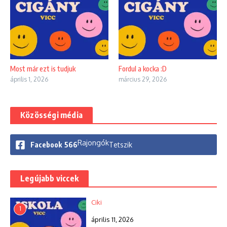
Most már ezt is tudjuk
Fordul a kocka :D
április 1, 2026
március 29, 2026
Közösségi média
Rajongók
Facebook
566
Tetszik
Legújabb viccek
Ciki
1
április 11, 2026