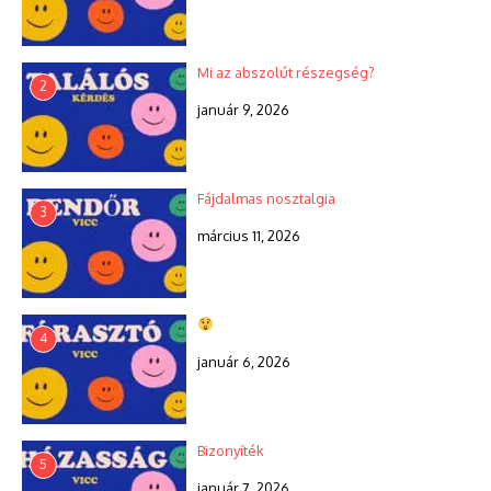
Mi az abszolút részegség?
2
január 9, 2026
Fájdalmas nosztalgia
3
március 11, 2026
4
január 6, 2026
Bizonyíték
5
január 7, 2026