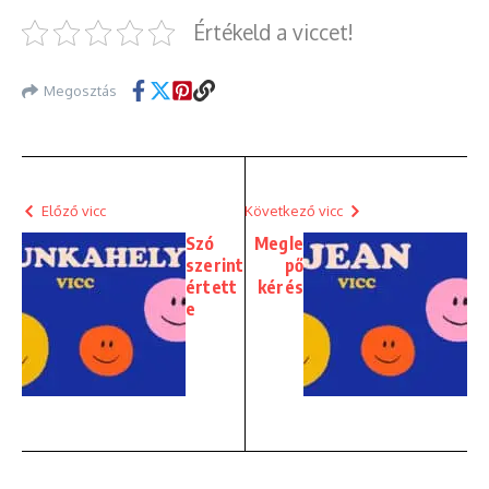
Értékeld a viccet!
Megosztás
Előző vicc
Következő vicc
Szó
Megle
szerint
pő
értett
kérés
e