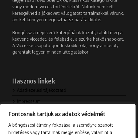
legyen szó rövid poénokról, klasszikus kategóriákról
vagy modern vicces történetekről. Nálunk nem kell
keresgélned a jókedvet: válogatott tartalmakkal várunk,
amiket könnyen megoszthatsz barátaiddal is.
Böngéssz a népszerű kategóriáink között, találd meg a
kedvenc viccedet, és felejtsd el a szürke hétköznapokat.
A Vicceske csapata gondoskodik róla, hogy a mosoly
garantált legyen minden látogatáskor!
Hasznos linkek
Adatkezelési tájékoztató
Impresszum
Kapcsolat
Fontosnak tartjuk az adatok védelmét
Rólunk
A böngészési élmény fokozása, a személyre szabott
hirdetések vagy tartalmak megjelenítése, valamint a
Blog