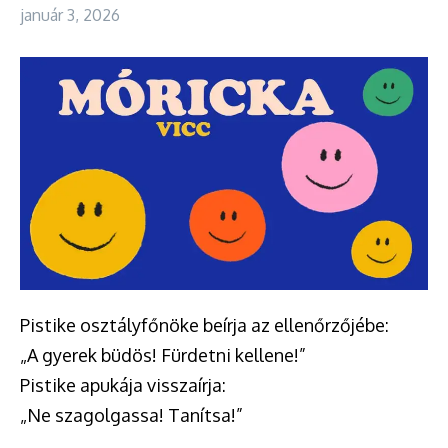
január 3, 2026
Pistike osztályfőnöke beírja az ellenőrzőjébe:
„A gyerek büdös! Fürdetni kellene!”
Pistike apukája visszaírja:
„Ne szagolgassa! Tanítsa!”