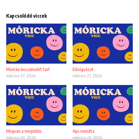
Kapcsolódó viccek
Móricka beszámolót tart
Elővigyázat
március 27, 2026
március 27, 2026
Megvan a megoldás
Apu mondta
március 26, 2026
március 26, 2026