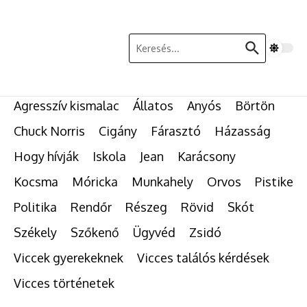
Ugrás a tartalomhoz
Keresés:
Agresszív kismalac
Állatos
Anyós
Börtön
Chuck Norris
Cigány
Fárasztó
Házasság
Hogy hívják
Iskola
Jean
Karácsony
Kocsma
Móricka
Munkahely
Orvos
Pistike
Politika
Rendőr
Részeg
Rövid
Skót
Székely
Szőkenő
Ügyvéd
Zsidó
Viccek gyerekeknek
Vicces találós kérdések
Vicces történetek