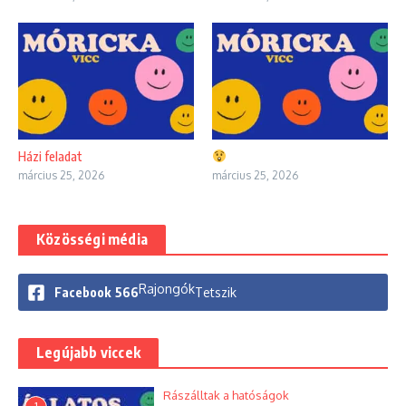
Házi feladat
március 25, 2026
március 25, 2026
Közösségi média
Rajongók
Facebook
566
Tetszik
Legújabb viccek
Rászálltak a hatóságok