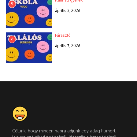
Rafinált gyerek
5
április 3, 2026
Fárasztó
6
április 7, 2026
Célunk, hogy minden napra adjunk egy adag humort,