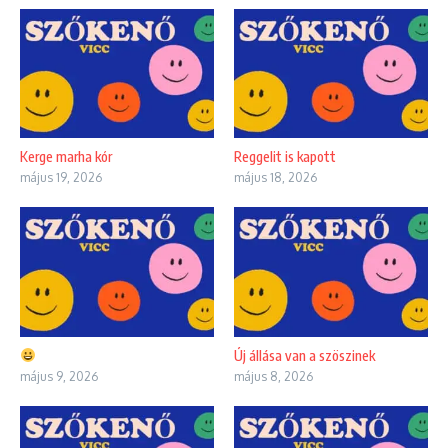
Kerge marha kór
Reggelit is kapott
május 19, 2026
május 18, 2026
Új állása van a szöszinek
május 9, 2026
május 8, 2026