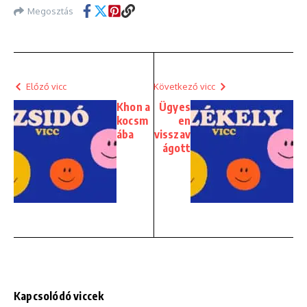
Megosztás
Előző vicc
Következő vicc
Khon a
Ügyes
kocsm
en
ába
visszav
ágott
Kapcsolódó viccek