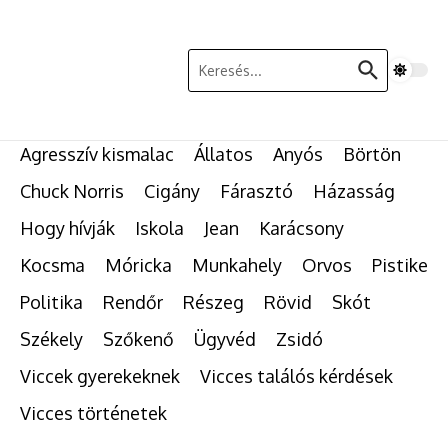
Ugrás a tartalomhoz
Keresés:
Agresszív kismalac
Állatos
Anyós
Börtön
Chuck Norris
Cigány
Fárasztó
Házasság
Hogy hívják
Iskola
Jean
Karácsony
Kocsma
Móricka
Munkahely
Orvos
Pistike
Politika
Rendőr
Részeg
Rövid
Skót
Székely
Szőkenő
Ügyvéd
Zsidó
Viccek gyerekeknek
Vicces találós kérdések
Vicces történetek