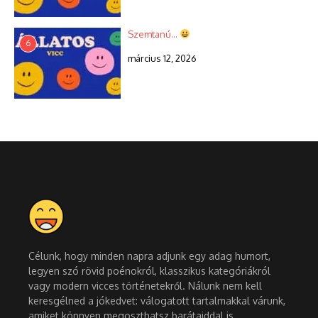
Szemtanú…
6
március 12, 2026
Célunk, hogy minden napra adjunk egy adag humort,
legyen szó rövid poénokról, klasszikus kategóriákról
vagy modern vicces történetekről. Nálunk nem kell
keresgélned a jókedvet: válogatott tartalmakkal várunk,
amiket könnyen megoszthatsz barátaiddal is.