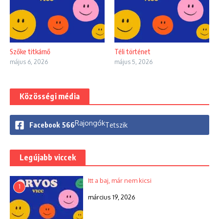
Szőke titkárnő
Téli történet
május 6, 2026
május 5, 2026
Közösségi média
Rajongók
Facebook
566
Tetszik
Legújabb viccek
Itt a baj, már nem kicsi
1
március 19, 2026