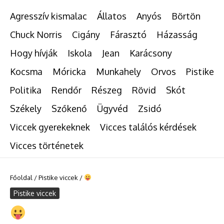
Agresszív kismalac
Állatos
Anyós
Börtön
Chuck Norris
Cigány
Fárasztó
Házasság
Hogy hívják
Iskola
Jean
Karácsony
Kocsma
Móricka
Munkahely
Orvos
Pistike
Politika
Rendőr
Részeg
Rövid
Skót
Székely
Szőkenő
Ügyvéd
Zsidó
Viccek gyerekeknek
Vicces találós kérdések
Vicces történetek
Főoldal
/
Pistike viccek
/
Pistike viccek