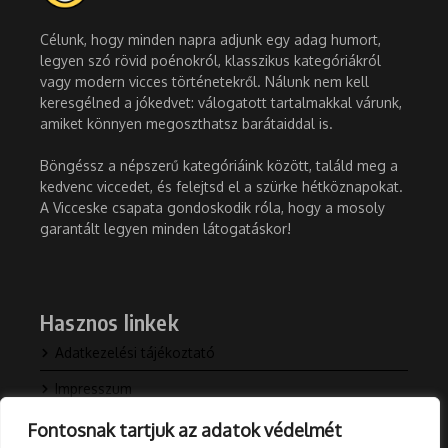
Célunk, hogy minden napra adjunk egy adag humort,
legyen szó rövid poénokról, klasszikus kategóriákról
vagy modern vicces történetekről. Nálunk nem kell
keresgélned a jókedvet: válogatott tartalmakkal várunk,
amiket könnyen megoszthatsz barátaiddal is.
Böngéssz a népszerű kategóriáink között, találd meg a
kedvenc viccedet, és felejtsd el a szürke hétköznapokat.
A Vicceske csapata gondoskodik róla, hogy a mosoly
garantált legyen minden látogatáskor!
Hasznos linkek
Adatkezelési tájékoztató
Impresszum
Kapcsolat
Fontosnak tartjuk az adatok védelmét