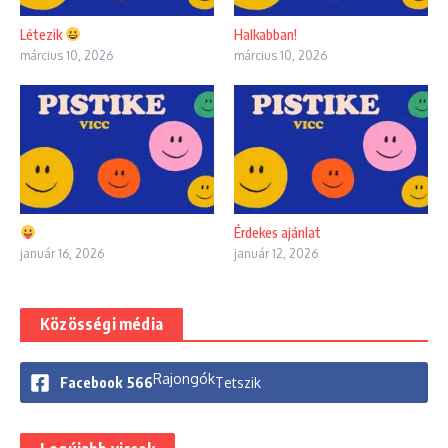
Létezik
Halkabban!
március 10, 2026
március 10, 2026
Érdekes ajánlat
január 16, 2026
január 12, 2026
Közösségi média
Rajongók
Facebook
566
Tetszik