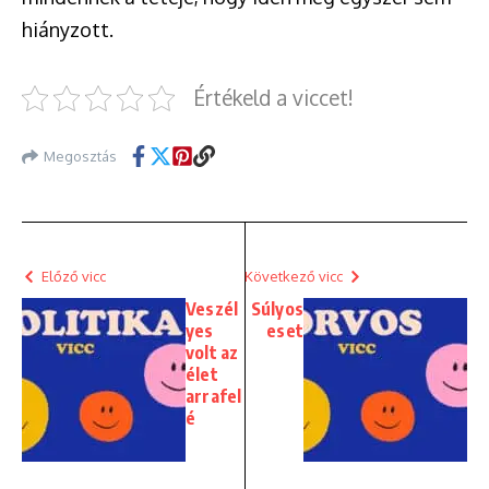
hiányzott.
Értékeld a viccet!
Megosztás
Előző vicc
Következő vicc
Veszél
Súlyos
yes
eset
volt az
élet
arrafel
é