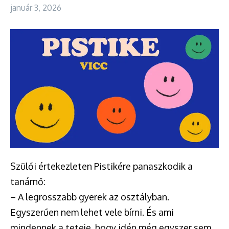
január 3, 2026
Szülői értekezleten Pistikére panaszkodik a
tanárnő:
– A legrosszabb gyerek az osztályban.
Egyszerűen nem lehet vele bírni. És ami
mindennek a teteje, hogy idén még egyszer sem