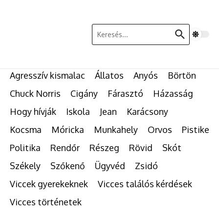
Ugrás a tartalomhoz
Keresés:
Agresszív kismalac
Állatos
Anyós
Börtön
Chuck Norris
Cigány
Fárasztó
Házasság
Hogy hívják
Iskola
Jean
Karácsony
Kocsma
Móricka
Munkahely
Orvos
Pistike
Politika
Rendőr
Részeg
Rövid
Skót
Székely
Szőkenő
Ügyvéd
Zsidó
Viccek gyerekeknek
Vicces találós kérdések
Vicces történetek