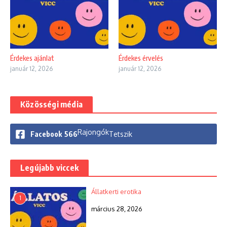
Érdekes ajánlat
Érdekes érvelés
január 12, 2026
január 12, 2026
Közösségi média
Rajongók
Facebook
566
Tetszik
Legújabb viccek
Állatkerti erotika
1
március 28, 2026