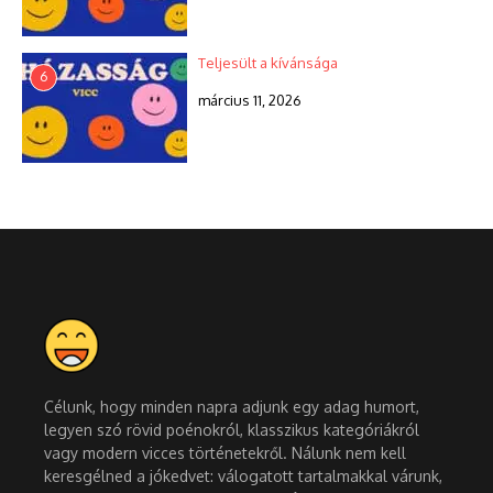
Teljesült a kívánsága
6
március 11, 2026
Célunk, hogy minden napra adjunk egy adag humort,
legyen szó rövid poénokról, klasszikus kategóriákról
vagy modern vicces történetekről. Nálunk nem kell
keresgélned a jókedvet: válogatott tartalmakkal várunk,