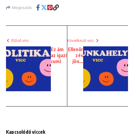
Megosztás
Előző vicc
Következő vicc
Ez ám
Ellenőr
az igazi
zés
cumi
jön…
Kapcsolódó viccek