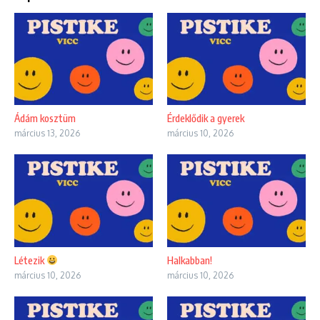
Ádám kosztüm
Érdeklődik a gyerek
március 13, 2026
március 10, 2026
Létezik
Halkabban!
március 10, 2026
március 10, 2026