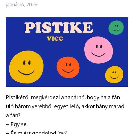
január 16, 2026
Pistikétől megkérdezi a tanárnő, hogy ha a fán
ülő három verébből egyet lelő, akkor hány marad
a fán?
– Egy se.
– És miért gondolod így?