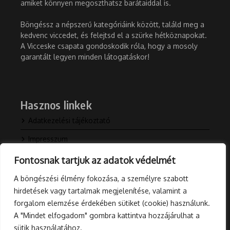
amiket könnyen megoszthatsz barátaiddal is.
Böngéssz a népszerű kategóriáink között, találd meg a
kedvenc viccedet, és felejtsd el a szürke hétköznapokat.
A Vicceske csapata gondoskodik róla, hogy a mosoly
garantált legyen minden látogatáskor!
Hasznos linkek
Adatkezelési tájékoztató
Impresszum
Kapcsolat
Fontosnak tartjuk az adatok védelmét
Rólunk
A böngészési élmény fokozása, a személyre szabott
hirdetések vagy tartalmak megjelenítése, valamint a
Blog
forgalom elemzése érdekében sütiket (cookie) használunk.
A "Mindet elfogadom" gombra kattintva hozzájárulhat a
sütik használatához.