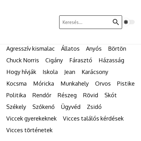
Ugrás a tartalomhoz
Keresés:
Agresszív kismalac
Állatos
Anyós
Börtön
Chuck Norris
Cigány
Fárasztó
Házasság
Hogy hívják
Iskola
Jean
Karácsony
Kocsma
Móricka
Munkahely
Orvos
Pistike
Politika
Rendőr
Részeg
Rövid
Skót
Székely
Szőkenő
Ügyvéd
Zsidó
Viccek gyerekeknek
Vicces találós kérdések
Vicces történetek