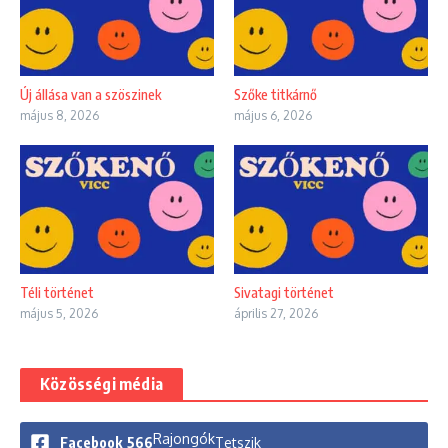
Új állása van a szöszinek
Szőke titkárnő
május 8, 2026
május 6, 2026
Téli történet
Sivatagi történet
május 5, 2026
április 27, 2026
Közösségi média
Rajongók
Facebook
566
Tetszik