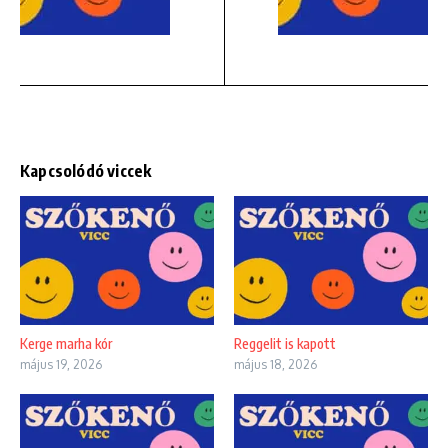
Kapcsolódó viccek
Kerge marha kór
Reggelit is kapott
május 19, 2026
május 18, 2026