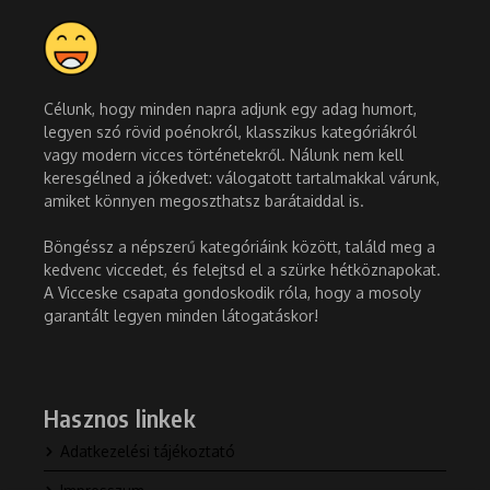
Célunk, hogy minden napra adjunk egy adag humort,
legyen szó rövid poénokról, klasszikus kategóriákról
vagy modern vicces történetekről. Nálunk nem kell
keresgélned a jókedvet: válogatott tartalmakkal várunk,
amiket könnyen megoszthatsz barátaiddal is.
Böngéssz a népszerű kategóriáink között, találd meg a
kedvenc viccedet, és felejtsd el a szürke hétköznapokat.
A Vicceske csapata gondoskodik róla, hogy a mosoly
garantált legyen minden látogatáskor!
Hasznos linkek
Adatkezelési tájékoztató