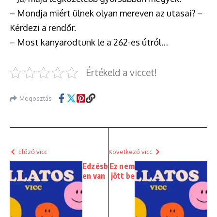
– Mondja miért ülnek olyan mereven az utasai? –
Kérdezi a rendőr.
– Most kanyarodtunk le a 262-es útról…
Értékeld a viccet!
Megosztás
Előző vicc
Következő vicc
Edzésb
Ez nem
en van
jött be