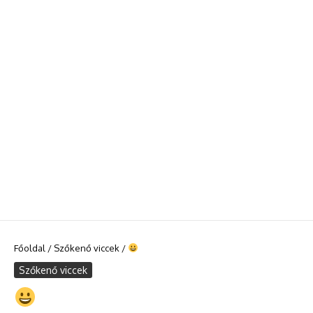
Főoldal
/
Szőkenő viccek
/
Szőkenő viccek