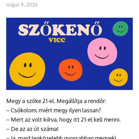
május 9, 2026
Megy a szőke 21-el. Megállítja a rendőr:
– Csókolom, miért megy ilyen lassan?
– Mert az volt kiírva, hogy itt 21-el kell menni.
– De az az út száma!
– Ja, majd legközelebb gyorsabban megyek!